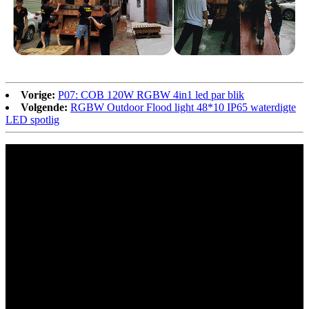
Vorige:
P07: COB 120W RGBW 4in1 led par blik
Volgende:
RGBW Outdoor Flood light 48*10 IP65 waterdigte
LED spotlig