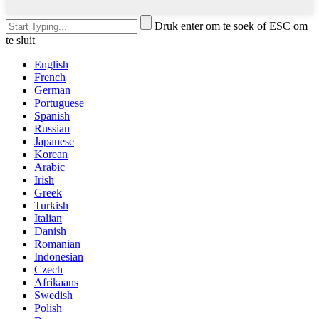
Druk enter om te soek of ESC om
te sluit
English
French
German
Portuguese
Spanish
Russian
Japanese
Korean
Arabic
Irish
Greek
Turkish
Italian
Danish
Romanian
Indonesian
Czech
Afrikaans
Swedish
Polish