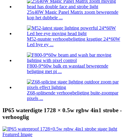
25x40W Magic Panel Matrix zoom bewegende
kop het dubbele ...
M52-nuutste verhoogbeligting kragtige 24*60W
Led bye ey ...
F800-9*60w balk en wasstaaf bewegende
beligting met pi ...
Z68-splitsende verhoogbeligting buite-zoompar
pixels ...
IP65 waterdigte 1728 × 0.5w rgbw 4in1 strobe -
verhooglig