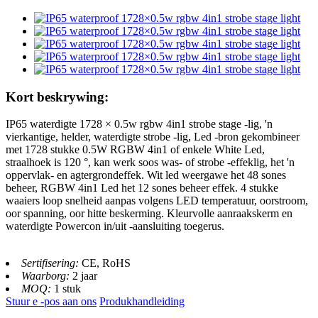
Kort beskrywing:
IP65 waterdigte 1728 × 0.5w rgbw 4in1 strobe stage -lig, 'n
vierkantige, helder, waterdigte strobe -lig, Led -bron gekombineer
met 1728 stukke 0.5W RGBW 4in1 of enkele White Led,
straalhoek is 120 °, kan werk soos was- of strobe -effeklig, het 'n
oppervlak- en agtergrondeffek. Wit led weergawe het 48 sones
beheer, RGBW 4in1 Led het 12 sones beheer effek. 4 stukke
waaiers loop snelheid aanpas volgens LED temperatuur, oorstroom,
oor spanning, oor hitte beskerming. Kleurvolle aanraakskerm en
waterdigte Powercon in/uit -aansluiting toegerus.
Sertifisering:
CE, RoHS
Waarborg:
2 jaar
MOQ:
1 stuk
Stuur e -pos aan ons
Produkhandleiding