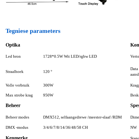
Tegniese parameters
Optika
Kon
Led bron
1728*0.5W Wit LED/rgbw LED
Vert
Data 
Straalhoek
120 °
aansl
Volle verbruik
300W
Krag
Max strobe krag
950W
Besk
Beheer
Spes
Beheer modes
DMX512, selfaangedrewe /meester-slaaf /RDM
Dime
DMX -modus
3/4/6/7/8/14/36/48/58 CH
NW
Kenmerke
Stand