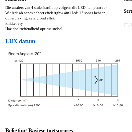
Die waaiers van 4 stuks hardloop volgens die LED -temperatuur
Sert
Wit led: 48 sones beheer effek /rgbw 4in1 led: 12 sones beheer
oppervlak lig, agtergrond effek
Flikker vry
CE,
Hoë doeltreffendheid optiese stelsel
LUX datum
Beligting Basiese toetsproses