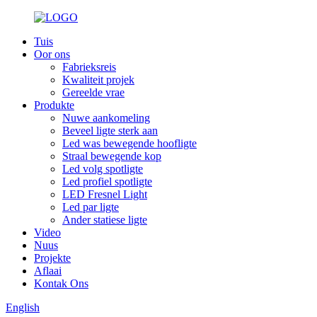
Tuis
Oor ons
Fabrieksreis
Kwaliteit projek
Gereelde vrae
Produkte
Nuwe aankomeling
Beveel ligte sterk aan
Led was bewegende hoofligte
Straal bewegende kop
Led volg spotligte
Led profiel spotligte
LED Fresnel Light
Led par ligte
Ander statiese ligte
Video
Nuus
Projekte
Aflaai
Kontak Ons
English