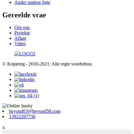
Ander statiese ligte
Gereelde vrae
Oor ons
Projekte
Aflaai
Video
© Kopiereg - 2010-2021: Alle regte voorbehou.
beyond03@beyond58.com
13922297736
x