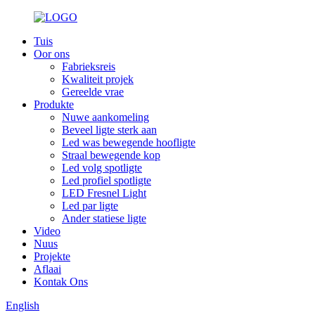
Tuis
Oor ons
Fabrieksreis
Kwaliteit projek
Gereelde vrae
Produkte
Nuwe aankomeling
Beveel ligte sterk aan
Led was bewegende hoofligte
Straal bewegende kop
Led volg spotligte
Led profiel spotligte
LED Fresnel Light
Led par ligte
Ander statiese ligte
Video
Nuus
Projekte
Aflaai
Kontak Ons
English