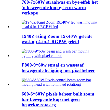
760-7x60W straalwas en bye-effek het
'n bewegende kop gelei in warm
verkope
1940Z-King Zoom 19x40W geleide
waskop 4-in-1 RGBW geleid
F800-9*60w straal en wasstaaf
bewegende beligting met pixelbeheer
660-6*60W pixels beheer balk zoom
bar bewegende kop met geen
beperkte rotasieg