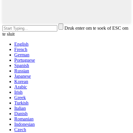
Druk enter om te soek of ESC om
te sluit
English
French
German
Portuguese
Spanish
Russian
Japanese
Korean
Arabic
Irish
Greek
Turkish
Italian
Danish
Romanian
Indonesian
Czech