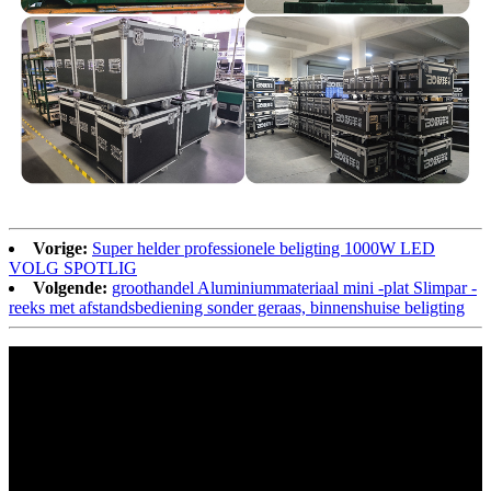
Vorige:
Super helder professionele beligting 1000W LED
VOLG SPOTLIG
Volgende:
groothandel Aluminiummateriaal mini -plat Slimpar -
reeks met afstandsbediening sonder geraas, binnenshuise beligting