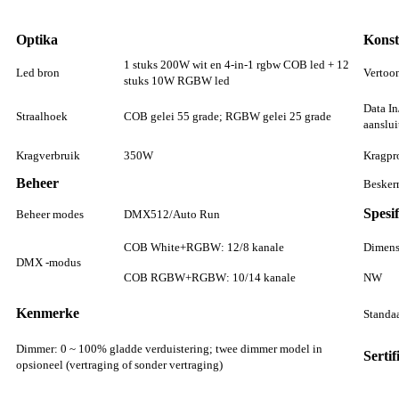
Optika
Konst
1 stuks 200W wit en 4-in-1 rgbw COB led + 12
Led bron
Vertoo
stuks 10W RGBW led
Data In
Straalhoek
COB gelei 55 grade; RGBW gelei 25 grade
aanslui
Kragverbruik
350W
Kragpr
Beheer
Besker
Spesif
Beheer modes
DMX512/Auto Run
COB White+RGBW: 12/8 kanale
Dimens
DMX -modus
COB RGBW+RGBW: 10/14 kanale
NW
Kenmerke
Standaa
Dimmer: 0 ~ 100% gladde verduistering; twee dimmer model in
Sertif
opsioneel (vertraging of sonder vertraging)