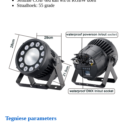
Sentrale COB -led kan wit of RGBW doen
Straalhoek: 55 grade
Tegniese parameters