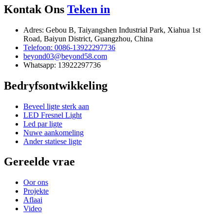
Kontak Ons
Teken in
Adres: Gebou B, Taiyangshen Industrial Park, Xiahua 1st
Road, Baiyun District, Guangzhou, China
Telefoon: 0086-13922297736
beyond03@beyond58.com
Whatsapp: 13922297736
Bedryfsontwikkeling
Beveel ligte sterk aan
LED Fresnel Light
Led par ligte
Nuwe aankomeling
Ander statiese ligte
Gereelde vrae
Oor ons
Projekte
Aflaai
Video