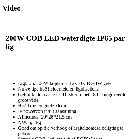
Video
200W COB LED waterdigte IP65 par
lig
Ligbron: 200W koplamp+12x10w RGBW gelei
Nuwe tipe hoë helderheid en liguitsetlens
Gebruik kleurvolle LCD -skerm met 180 ° omgekeerde
groot visie
Hoë krag en goeie kleure
IP powercon in/uit aansluiting
Afmetings: 29*28*21,5 cm
NW: 6,5 kg
Goed om op die verhoog of argitektoniese beligting te
gebruik