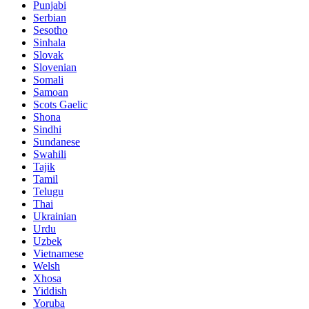
Punjabi
Serbian
Sesotho
Sinhala
Slovak
Slovenian
Somali
Samoan
Scots Gaelic
Shona
Sindhi
Sundanese
Swahili
Tajik
Tamil
Telugu
Thai
Ukrainian
Urdu
Uzbek
Vietnamese
Welsh
Xhosa
Yiddish
Yoruba