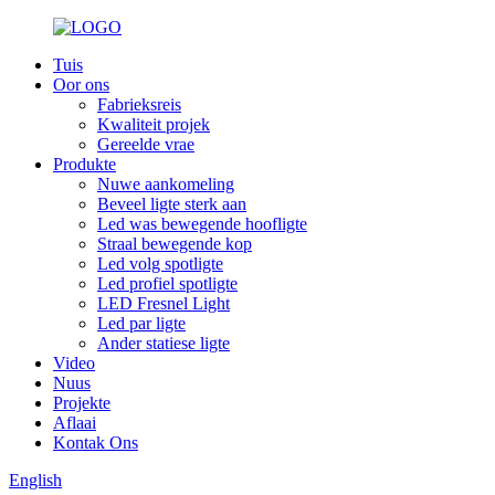
Tuis
Oor ons
Fabrieksreis
Kwaliteit projek
Gereelde vrae
Produkte
Nuwe aankomeling
Beveel ligte sterk aan
Led was bewegende hoofligte
Straal bewegende kop
Led volg spotligte
Led profiel spotligte
LED Fresnel Light
Led par ligte
Ander statiese ligte
Video
Nuus
Projekte
Aflaai
Kontak Ons
English