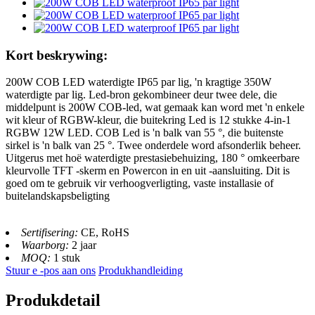
Kort beskrywing:
200W COB LED waterdigte IP65 par lig, 'n kragtige 350W
waterdigte par lig. Led-bron gekombineer deur twee dele, die
middelpunt is 200W COB-led, wat gemaak kan word met 'n enkele
wit kleur of RGBW-kleur, die buitekring Led is 12 stukke 4-in-1
RGBW 12W LED. COB Led is 'n balk van 55 °, die buitenste
sirkel is 'n balk van 25 °. Twee onderdele word afsonderlik beheer.
Uitgerus met hoë waterdigte prestasiebehuizing, 180 ° omkeerbare
kleurvolle TFT -skerm en Powercon in en uit -aansluiting. Dit is
goed om te gebruik vir verhoogverligting, vaste installasie of
buitelandskapsbeligting
Sertifisering:
CE, RoHS
Waarborg:
2 jaar
MOQ:
1 stuk
Stuur e -pos aan ons
Produkhandleiding
Produkdetail