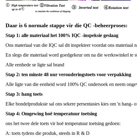
Daar is 6 normale stappe vir die QC -beheerproses:
Stap 1: alle materiaal het 100% IQC -inspeksie geslaag
Ons materiaal van die IQC sal dit inspekteer voordat ons materiaal 
En slegs die materiaal word goedgekeur om na die werkswinkel te stu
Alle eenhede se ligte sal brand
Stap 2: ten minste 48 uur verouderingstoets voor verpakking
Alle ligte van die eenheid word 100% QC ondersoek en neem ongev
Stap 3: hang toets
Elke bondelproduksie sal ons sekere persentasies kies om 'n hang- of
Stap 4: Omgewing hoë temperatuur toetsing
ons het twee dele toets vir hoë temperatuur toetsing gedoen:
A: toets tydens die produk, steeds in R & D