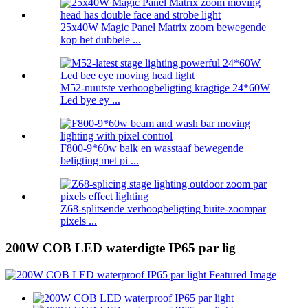
25x40W Magic Panel Matrix zoom bewegende
kop het dubbele ...
M52-nuutste verhoogbeligting kragtige 24*60W
Led bye ey ...
F800-9*60w balk en wasstaaf bewegende
beligting met pi ...
Z68-splitsende verhoogbeligting buite-zoompar
pixels ...
200W COB LED waterdigte IP65 par lig