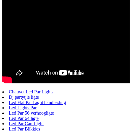
Chauvet Led Par Lights
Dj partytjie ligte
Led Flat Par Light handleiding
Led Lights Par
Led Par 56 verhoogligte
Led Par 64 ligte
Led Par Can Light
Led Par Blikkies